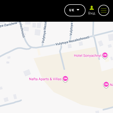
UK
Вхід