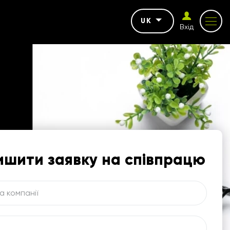
UK
Вхід
ишити заявку на співпрацю