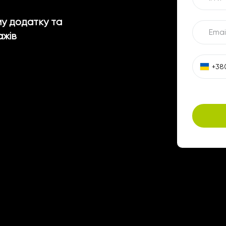
му додатку та
ажів
+38