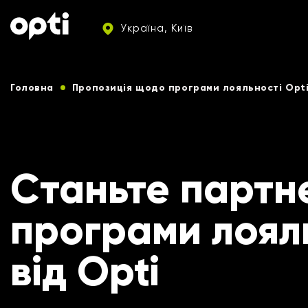
Україна, Київ
Головна
Пропозиція щодо програми лояльності Opt
Станьте партн
програми лоял
від Opti