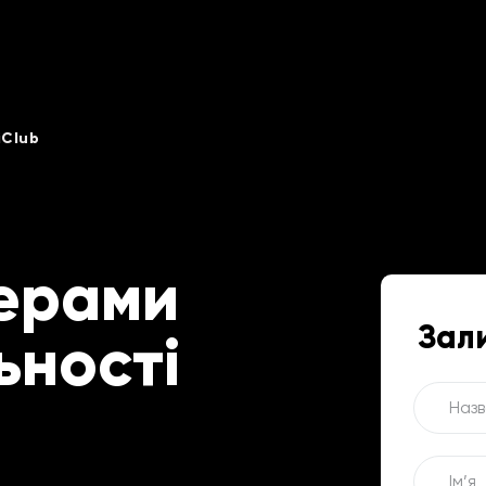
iClub
ерами
Зал
ьності