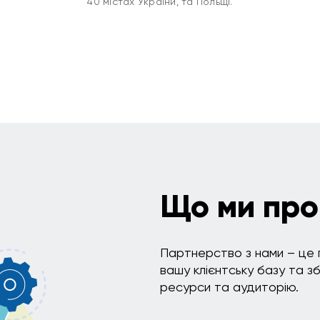
40 містах України, та Польщі.
Що ми про
Партнерство з нами – це 
вашу клієнтську базу та з
ресурси та аудиторію.