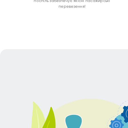
поспіль забезпечує якісні пасажирські
перевезення!