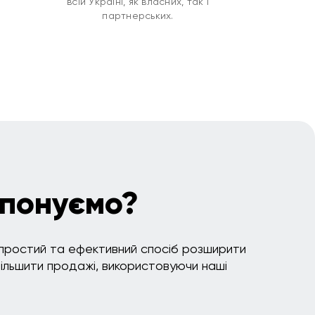
всій Україні, як власних, так і
партнерських.
понуємо?
простий та ефективний спосіб розширити
більшити продажі, використовуючи наші