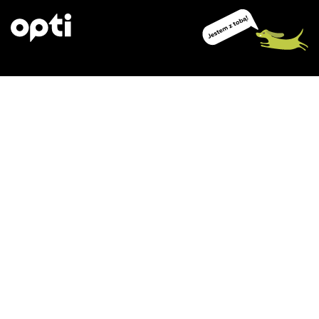
Opti Stara się zrozumiećczłowieka, chce dać mu radość i
pokazać postęp. Lubimy iść do przodu z każdąminutą,
dlatego jesteśmy inspiracją dla innych. Nasz głos jest
prosty, ciepły iinspirujący.