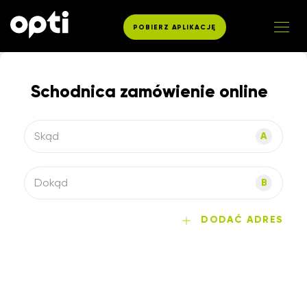
POBIERZ APLIKACJĘ
Schodnica zamówienie online
Skąd
A
Dokąd
B
DODAĆ ADRES