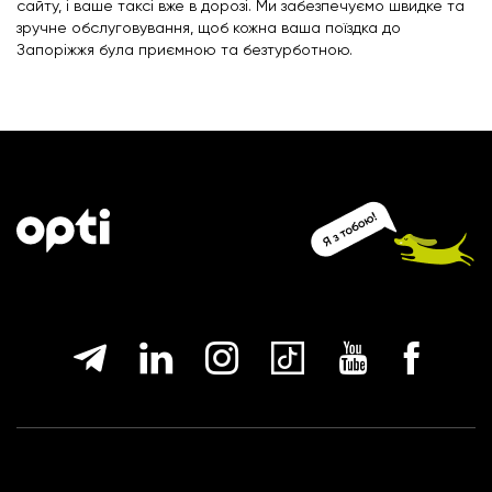
сайту, і ваше таксі вже в дорозі. Ми забезпечуємо швидке та
зручне обслуговування, щоб кожна ваша поїздка до
Запоріжжя була приємною та безтурботною.