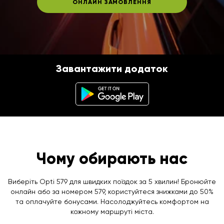
ОНЛАЙН ЗАМОВЛЕННЯ
Завантажити додаток
Чому обирають нас
Виберіть Opti 579 для швидких поїздок за 5 хвилин! Бронюйте
онлайн або за номером 579, користуйтеся знижками до 50%
та оплачуйте бонусами. Насолоджуйтесь комфортом на
кожному маршруті міста.