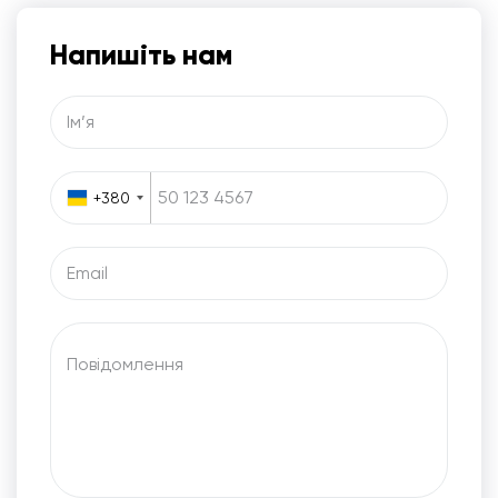
Напишіть нам
Iм’я
+380
Email
Повідомлення