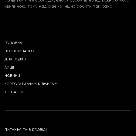
розвитку. Ми насолоджуємося рухом вперед, кожною його
хвилиною, тому надихаємо інших робити так само.
ГОЛОВНА
ПРО КОМПАНІЮ
ДЛЯ ВОДІЇВ
АКЦІЇ
НОВИНИ
КОРПОРАТИВНИМ КЛІЄНТАМ
КОНТАКТИ
ПИТАННЯ ТА ВІДПОВІДІ