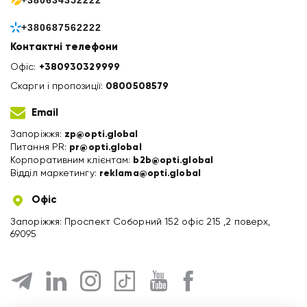
+380634352222
+380687562222
Контактні телефони
Офіс:
+380930329999
Скарги і пропозиції:
0800508579
Email
Запоріжжя:
zp@opti.global
Питання PR:
pr@opti.global
Корпоративним клієнтам:
b2b@opti.global
Відділ маркетингу:
reklama@opti.global
Офіс
Запоріжжя: Проспект Соборний 152 офіс 215 ,2 поверх,
69095