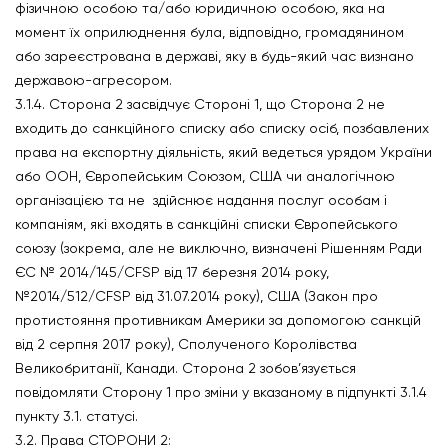
фізичною особою та/або юридичною особою, яка на
момент їх оприлюднення була, відповідно, громадянином
або зареєстрована в державі, яку в будь-який час визнано
державою-агресором.
3.1.4. Сторона 2 засвідчує Стороні 1, що Сторона 2 не
входить до санкційного списку або списку осіб, позбавлених
права на експортну діяльність, який ведеться урядом України
або ООН, Європейським Союзом, США чи аналогічною
організацією та не здійснює надання послуг особам і
компаніям, які входять в санкційні списки Європейського
союзу (зокрема, але не виключно, визначені Рішенням Ради
ЄС № 2014/145/CFSP від 17 березня 2014 року,
№2014/512/CFSP від 31.07.2014 року), США (Закон про
протистояння противникам Америки за допомогою санкцій
від 2 серпня 2017 року), Сполученого Королівства
Великобританії, Канади. Сторона 2 зобов’язується
повідомляти Сторону 1 про зміни у вказаному в підпункті 3.1.4
пункту 3.1. статусі.
3.2. Права СТОРОНИ 2: