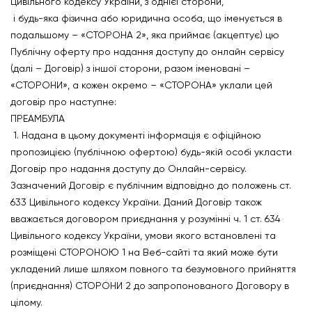
Цивільного кодексу України, з однієї сторони,
і будь-яка фізична або юридична особа, що іменується в
подальшому – «СТОРОНА 2», яка приймає (акцептує) цю
Публічну оферту про надання доступу до онлайн сервісу
(далі – Договір) з іншої сторони, разом іменовані –
«СТОРОНИ», а кожен окремо – «СТОРОНА» уклали цей
договір про наступне:
ПРЕАМБУЛА
1. Надана в цьому документі інформація є офіційною
пропозицією (публічною офертою) будь-якій особі укласти
Договір про надання доступу до Онлайн-сервісу.
Зазначений Договір є публічним відповідно до положень ст.
633 Цивільного кодексу України. Даний Договір також
вважається договором приєднання у розумінні ч. 1 ст. 634
Цивільного кодексу України, умови якого встановлені та
розміщені СТОРОНОЮ 1 на Веб-сайті та який може бути
укладений лише шляхом повного та безумовного прийняття
(приєднання) СТОРОНИ 2 до запропонованого Договору в
цілому.