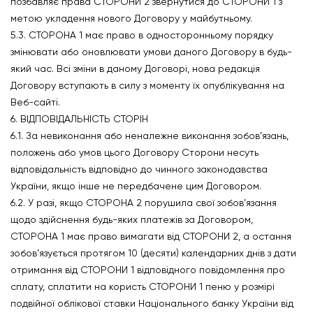
позбавляє права СТОРОНИ 2 звернутися до СТОРОНИ 1 з
метою укладення нового Договору у майбутньому.
5.3. СТОРОНА 1 має право в односторонньому порядку
змінювати або оновлювати умови даного Договору в будь-
який час. Всі зміни в даному Договорі, нова редакція
Договору вступають в силу з моменту їх опублікування на
Веб-сайті.
6. ВІДПОВІДАЛЬНІСТЬ СТОРІН
6.1. За невиконання або неналежне виконання зобов’язань,
положень або умов цього Договору Сторони несуть
відповідальність відповідно до чинного законодавства
України, якщо інше не передбачене цим Договором.
6.2. У разі, якщо СТОРОНА 2 порушила свої зобов’язання
щодо здійснення будь-яких платежів за Договором,
СТОРОНА 1 має право вимагати від СТОРОНИ 2, а остання
зобов’язується протягом 10 (десяти) календарних днів з дати
отримання від СТОРОНИ 1 відповідного повідомлення про
сплату, сплатити на користь СТОРОНИ 1 пеню у розмірі
подвійної облікової ставки Національного банку України від