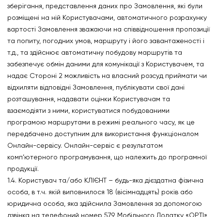
зберігання, представлення даних про Замовлення, які були
розміщені на ній Користувачами, автоматичного розрахунку
вартості Замовлення зважаючи на співвідношення пропозиції
та попиту, погодних умов, маршруту і його завантаженості і
т.д., та здійснює автоматичну побудову маршрутів та
забезпечує обмін даними для комунікації з Користувачем, та
надає Стороні 2 можливість на власний розсуд приймати чи
відхиляти відповідні Замовлення, публікувати свої дані
розташування, надавати оцінки Користувачам та
взаємодіяти з ними, користуватися побудованими
програмою маршрутами в режимі реального часу, як це
передбачено доступним для використання функціоналом
Онлайн-сервісу. Онлайн-сервіс є результатом
комп’ютерного програмування, що належить до програмної
продукції.
1.4. Користувач та/або КЛІЄНТ – будь-яка дієздатна фізична
особа, в т.ч. якій виповнилося 18 (вісімнадцять) років або
юридична особа, яка здійснила Замовлення за допомогою
дзвінка на телефоний номер 579, Мобільного Додатку «OPTI»