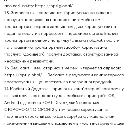
або веб-сайту: https://opti.global/.
1.5. Замовлення – замовлення Користувача на надання
послуги з перевезення пасажирів автомобільним
транспортом, зокрема замовлення двох Користувачів на
надання послуги з перевезення пасажирів автомобільним
транспортом в одному напрямку (спільна поїздка), послуги
по управлінню транспортним засобом Користувача
(послуга «драйвер»), послуги доставки, структуроване за
необхідними реквізитами.
1.6. Веб-сайт – веб-сторінка в мережі Інтернет за адресою:
https://opti.global/. Вебсайт є результатом комп’ютерного
програмування, що належить до програмної продукції.
1.7. Мобільний Додаток – примірник комп’ютерної програми у
вигляді мобільного додатку для мобільних пристроїв iOS,
Android під назвою «OPTI Driver», який надається
СТОРОНОЮ 1 CТОРОНІ 2 у тимчасове користування
(протягом строку дії цього Договору) за функціональним
призначенням кінцевим споживачем в якості інструмента для