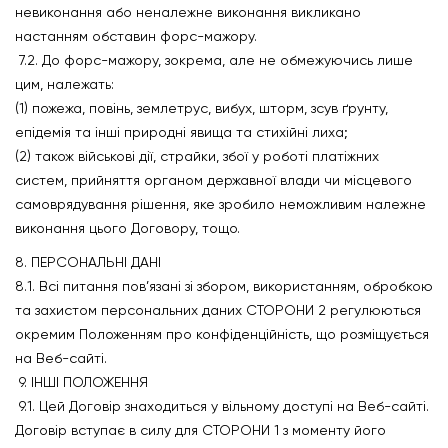
невиконання або неналежне виконання викликано
настанням обставин форс-мажору.
7.2. До форс-мажору, зокрема, але не обмежуючись лише
цим, належать:
(1) пожежа, повінь, землетрус, вибух, шторм, зсув ґрунту,
епідемія та інші природні явища та стихійні лиха;
(2) також військові дії, страйки, збої у роботі платіжних
систем, прийняття органом державної влади чи місцевого
самоврядування рішення, яке зробило неможливим належне
виконання цього Договору, тощо.
8. ПЕРСОНАЛЬНІ ДАНІ
8.1. Всі питання пов’язані зі збором, використанням, обробкою
та захистом персональних даних СТОРОНИ 2 регулюються
окремим Положенням про конфіденційність, що розміщується
на Веб-сайті.
9. ІНШІ ПОЛОЖЕННЯ
9.1. Цей Договір знаходиться у вільному доступі на Веб-сайті.
Договір вступає в силу для СТОРОНИ 1 з моменту його