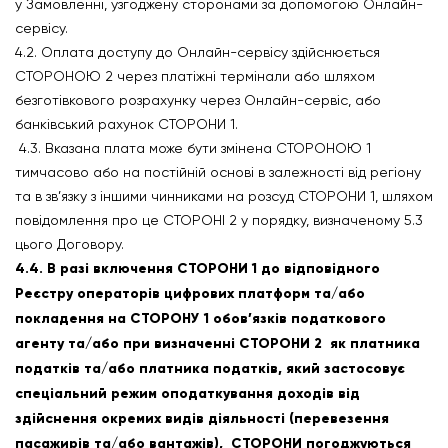
у Замовленні, узгоджену сторонами за допомогою Онлайн-
сервісу.
4.2. Оплата доступу до Онлайн-сервісу здійснюється
СТОРОНОЮ 2 через платіжні термінали або шляхом
безготівкового розрахунку через Онлайн-сервіс, або
банківський рахунок СТОРОНИ 1.
4.3. Вказана плата може бути змінена СТОРОНОЮ 1
тимчасово або на постійній основі в залежності від регіону
та в зв’язку з іншими чинниками на розсуд СТОРОНИ 1, шляхом
повідомлення про це СТОРОНІ 2 у порядку, визначеному 5.3
цього Договору.
4.4. В разі включення СТОРОНИ 1 до відповідного
Реєстру операторів цифрових платформ та/або
покладення на СТОРОНУ 1 обов’язків податкового
агенту та/або при визначенні СТОРОНИ 2 як платника
податків та/або платника податків, який застосовує
спеціальний режим оподаткування доходів від
здійснення окремих видів діяльності (перевезення
пасажирів та/або вантажів), СТОРОНИ погоджуються