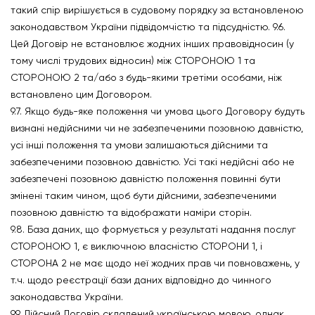
такий спір вирішується в судовому порядку за встановленою
законодавством України підвідомчістю та підсудністю. 9.6.
Цей Договір не встановлює жодних інших правовідносин (у
тому числі трудових відносин) між СТОРОНОЮ 1 та
СТОРОНОЮ 2 та/або з будь-якими третіми особами, ніж
встановлено цим Договором.
9.7. Якщо будь-яке положення чи умова цього Договору будуть
визнані недійсними чи не забезпеченими позовною давністю,
усі інші положення та умови залишаються дійсними та
забезпеченими позовною давністю. Усі такі недійсні або не
забезпечені позовною давністю положення повинні бути
змінені таким чином, щоб бути дійсними, забезпеченими
позовною давністю та відображати наміри сторін.
9.8. База даних, що формується у результаті надання послуг
СТОРОНОЮ 1, є виключною власністю СТОРОНИ 1, і
СТОРОНА 2 не має щодо неї жодних прав чи повноважень, у
т.ч. щодо реєстрації бази даних відповідно до чинного
законодавства України.
9.9. Дійсний Договір складений українською мовою, однак