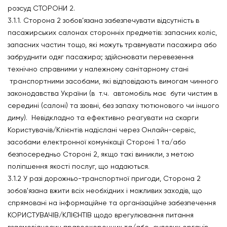
розсуд СТОРОНИ 2.
3.1.1. Сторона 2 зобов’язана забезпечувати відсутність в
пасажирських салонах сторонніх предметів: запасних коліс,
запасних частин тощо, які можуть травмувати пасажира або
забруднити одяг пасажира; здійснювати перевезення
технічно справними у належному санітарному стані
транспортними засобами, які відповідають вимогам чинного
законодавства України (в т.ч. автомобіль має бути чистим в
середині (салоні) та ззовні, без запаху тютюнового чи іншого
диму). Невідкладно та ефективно реагувати на скарги
Користувачів/Клієнтів надіслані через Онлайн-сервіс,
засобами електронної комунікації Стороні 1 та/або
безпосередньо Стороні 2, якщо такі виникли, з метою
поліпшення якості послуг, що надаються.
3.1.2 У разі дорожньо-транспортної пригоди, Сторона 2
зобов'язана вжити всіх необхідних і можливих заходів, що
спрямовані на інформаційне та організаційне забезпечення
КОРИСТУВАЧІВ/КЛІЄНТІВ щодо врегулювання питання