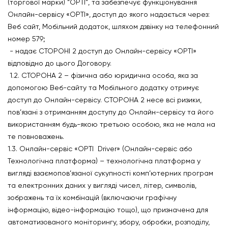
(торгової марки) “OPTI”, та забезпечує функціонування
Онлайн-сервісу «OPTI», доступ до якого надається через:
Веб сайт, Мобільний додаток, шляхом дзвінку на телефонний
номер 579;
- надає СТОРОНІ 2 доступ до Онлайн-сервісу «ОРТІ»
відповідно до цього Договору.
1.2. СТОРОНА 2 – фізична або юридична особа, яка за
допомогою Веб-сайту та Мобільного додатку отримує
доступ до Онлайн-сервісу. СТОРОНА 2 несе всі ризики,
пов’язані з отриманням доступу до Онлайн-сервісу та його
використанням будь-якою третьою особою, яка не мала на
те повноважень.
1.3. Онлайн-сервіс «OPTI Driver» (Онлайн-сервіс або
Технологічна платформа) – технологічна платформа у
вигляді взаємопов’язаної сукупності комп’ютерних програм
та електронних даних у вигляді чисел, літер, символів,
зображень та їх комбінацій (включаючи графічну
інформацію, відео-інформацію тощо), що призначена для
автоматизованого моніторингу, збору, обробки, розподілу,