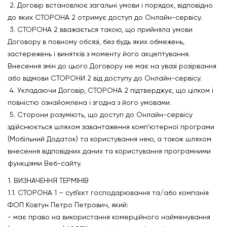
2. Договір встановлює загальні умови і порядок, відповідно
до яких СТОРОНА 2 отримує доступ до Онлайн-сервісу.
3. СТОРОНА 2 вважається такою, що прийняла умови
Договору в повному обсязі, без будь яких обмежень,
застережень і винятків з моменту його акцептування.
Внесення змін до цього Договору не має на увазі розірвання
або відмови СТОРОНИ 2 від доступу до Онлайн-сервісу.
4. Укладаючи Договір, СТОРОНА 2 підтверджує, що цілком і
повністю ознайомлена і згодна з його умовами.
5. Сторони розуміють, що доступ до Онлайн-сервісу
здійснюється шляхом завантаження комп’ютерної програми
(Мобільний Додаток) та користування нею, а також шляхом
внесення відповідних даних та користування програмними
функціями Веб-сайту.
1. ВИЗНАЧЕННЯ ТЕРМІНІВ
1.1. СТОРОНА 1 – суб’єкт господарювання та/або компанія
ФОП Ковтун Петро Петрович, який:
- має право на використання комерційного найменування