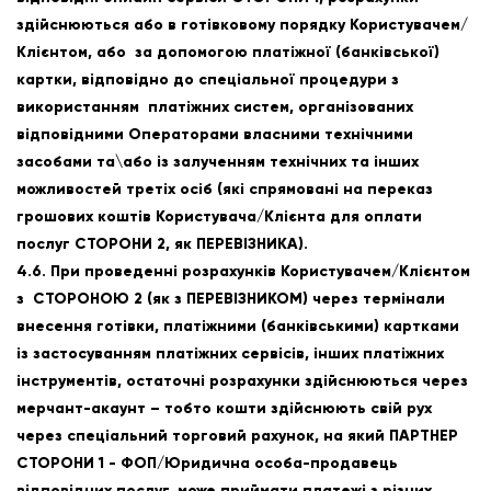
здійснюються або в готівковому порядку Користувачем/
Клієнтом, або за допомогою платіжної (банківської)
картки, відповідно до спеціальної процедури з
використанням платіжних систем, організованих
відповідними Операторами власними технічними
засобами та\або із залученням технічних та інших
можливостей третіх осіб (які спрямовані на переказ
грошових коштів Користувача/Клієнта для оплати
послуг СТОРОНИ 2, як ПЕРЕВІЗНИКА).
4.6. При проведенні розрахунків Користувачем/Клієнтом
з СТОРОНОЮ 2 (як з ПЕРЕВІЗНИКОМ) через термінали
внесення готівки, платіжними (банківськими) картками
із застосуванням платіжних сервісів, інших платіжних
інструментів, остаточні розрахунки здійснюються через
мерчант-акаунт – тобто кошти здійснюють свій рух
через спеціальний торговий рахунок, на який ПАРТНЕР
СТОРОНИ 1 - ФОП/Юридична особа-продавець
відповідних послуг, може приймати платежі з різних