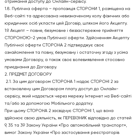
отримання доступу до Онлайн-сервісу.
1.8. Публічна оферта – пропозиція СТОРОНИ 1, розміщена на
Веб-сайті та адресована невизначеному колу фізичних або
юридичних осіб укласти цей Договір, шляхом його Акцепту.
1.9. Акцепт – повне, безумовне і беззастережне прийняття
СТОРОНОЮ-2 умов Публічної оферти. Здійсненням Акцепту
Публічної оферти СТОРОНА 2 підтверджує своє
ознайомлення та повну, безумовну і остаточну згоду з усіма
умовами Договору, а також своє волевиявлення стосовно
приєднання до Договору.
2. ПРЕДМЕТ ДОГОВОРУ
2.1. За цим договором СТОРОНА 1 надає СТОРОНІ 2 за
встановлену цим Договором плату доступ до Онлайн-
сервісу, який надається через мережу Інтернет на Веб-сайті
та/або за допомогою Мобільного додатку.
При цьому СТОРОНА 2 засвідчує СТОРОНІ 1, що вона
здійснює свою діяльність, як ПЕРЕВІЗНИК відповідно до статей
9, 35 та 39 Закону України «Про автомобільний транспорт»,
вимог Закону України «Про застосування реєстраторів