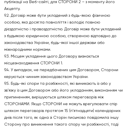
публікації на Веб-сайті, для СТОРОНИ 2 – з моменту його
Акцепту.
9.2. Договір може бути укладений з будь-якою фізичною
особою, яка досягла повноліття і володіє повною
дієздатністю і правоздатністю. Договір може бути укладений
з будьякою юридичною особою, створеною відповідно до
законодавства України, будь-якої іншої держави або
міжнародними нормами.
9.3. Місцем укладення цього Договору визнається
місцезнаходження СТОРОНИ 1.
9.4. У випадках, не передбачених цим Договором, Сторони
керуються чинним законодавством України.
9.5. Будь-які спори та розбіжності, які виникають із або у
зв’язку із цим Договором або його укладанням, виконанням чи
припиненням, вирішуються шляхом переговорів між
СТОРОНАМИ. Якщо СТОРОНИ не можуть врегулювати спір
шляхом переговорів протягом 15 (п’ятнадцяти) календарних
днів після того, як одна зі Сторін письмово повідомила іншу
Сторону про виникнення такого спору чи розбіжності, тоді