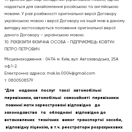
надається для ознайомлення російською та англійською
мовами. У разі розбіжності оригінальної версії Договору
українською мовою і версії Договору на іншій мові в даному
випадку застосовуються положення оригінальної версії
даного Договору – українською мовою.
10. РЕКВІЗИТИ ФІЗИЧНА ОСОБА - ПІДПРИЄМЕЦЬ КОВТУН
ПЕТРО ПЕТРОВИЧ
Місцезнаходження: : 04114 м. Київ, вул. Автозаводська, 25А
оф.1-2.
Електронна адреса:
mak.ks.0004@gmail.com
т. 0800508579
*Для надання послуг таксі автомобільні
перевізники, автомобільні самозайняті перевізники
повинні мати зареєстровані відповідно до
законодавства та обладнані відповідно до
встановлених технічних вимог транспортні засоби,
відповідну ліцензію, в т.ч. реєстратори розрахункових