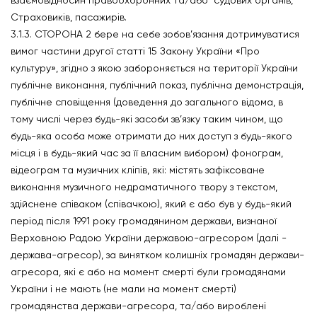
взаємовідносин правоохоронних та/або судових органів,
Страховиків, пасажирів.
3.1.3. СТОРОНА 2 бере на себе зобов’язання дотримуватися
вимог частини другої статті 15 Закону України «Про
культуру», згідно з якою забороняється на території України
публічне виконання, публічний показ, публічна демонстрація,
публічне сповіщення (доведення до загального відома, в
тому числі через будь-які засоби зв’язку таким чином, що
будь-яка особа може отримати до них доступ з будь-якого
місця і в будь-який час за її власним вибором) фонограм,
відеограм та музичних кліпів, які: містять зафіксоване
виконання музичного недраматичного твору з текстом,
здійснене співаком (співачкою), який є або був у будь-який
період після 1991 року громадянином держави, визнаної
Верховною Радою України державою-агресором (далі -
держава-агресор), за винятком колишніх громадян держави-
агресора, які є або на момент смерті були громадянами
України і не мають (не мали на момент смерті)
громадянства держави-агресора, та/або вироблені