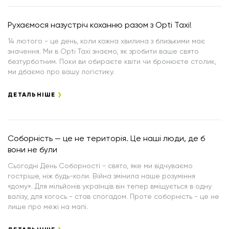
Рухаємося назустріч коханню разом з Opti Taxi!
14 лютого - це день, коли кожна хвилина з близькими має
значення. Ми в Opti Taxi знаємо, як зробити ваше свято
безтурботним. Поки ви обираєте квіти чи бронюєте столик,
ми дбаємо про вашу логістику.
ДЕТАЛЬНІШЕ
Соборність — це не територія. Це наші люди, де б
вони не були
Сьогодні День Соборності - свято, яке ми відчуваємо
гостріше, ніж будь-коли. Війна змінила наше розуміння
«дому». Для мільйонів українців він тепер вміщується в одну
валізу, для когось - став спогадом. Проте соборність - це не
лише про межі на мапі.