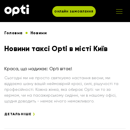
ОНЛАЙН ЗАМОВЛЕННЯ
Головна
Новини
Новини таксі Opti в місті Київ
Краса, що надихає: Opti вітає!
Сьогодні ми не просто святкуємо настання весни, ми
віддаємо шану вашій неймовірній красі, силі, рішучості та
професійності. Кожна жінка, яка обирає Opti: чи то за
кермом, чи на пасажирському сидінні, чи в нашому офісі,
щодня доводить - немає нічого неможливого.
ДЕТАЛЬНІШЕ