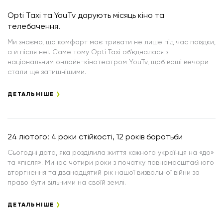
Opti Taxi та YouTv дарують місяць кіно та
телебачення!
Ми знаємо, що комфорт має тривати не лише під час поїздки,
а й після неї. Саме тому Opti Taxi об’єдналася з
національним онлайн-кінотеатром YouTv, щоб ваші вечори
стали ще затишнішими.
ДЕТАЛЬНІШЕ
24 лютого: 4 роки стійкості, 12 років боротьби
Сьогодні дата, яка розділила життя кожного українця на «до»
та «після». Минає чотири роки з початку повномасштабного
вторгнення та дванадцятий рік нашої визвольної війни за
право бути вільними на своїй землі.
ДЕТАЛЬНІШЕ