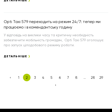
ДЕТАЛЬНІШЕ
Opti Taxi 579 переходить на режим 24/7: тепер ми
працюємо і в комендантську годину
У відповідь на виклики часу та критичну необхідність
забезпечити мобільність громадян, Opti Taxi 579 оголошує
про запуск цілодобового режиму роботи.
ДЕТАЛЬНІШЕ
‹
1
2
3
4
5
6
7
8
...
28
29
›