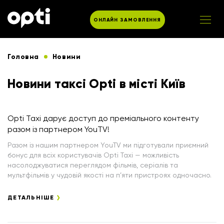
ОНЛАЙН ЗАМОВЛЕННЯ
Головна
Новини
Новини таксі Opti в місті Київ
Opti Taxi дарує доступ до преміального контенту
разом із партнером YouTV!
Разом із нашим партнером YouTV ми підготували приємний
бонус для всіх користувачів Opti Taxi — можливість
насолоджуватися переглядом фільмів, серіалів та
мультфільмів у чудовій якості на п’яти пристроях одночасно.
ДЕТАЛЬНІШЕ