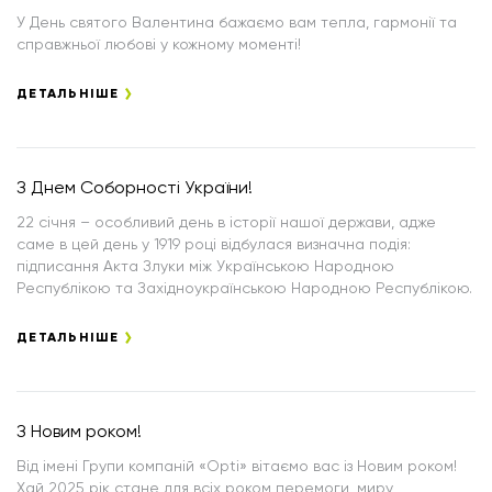
У День святого Валентина бажаємо вам тепла, гармонії та
справжньої любові у кожному моменті!
ДЕТАЛЬНІШЕ
З Днем Соборності України!
22 січня – особливий день в історії нашої держави, адже
саме в цей день у 1919 році відбулася визначна подія:
підписання Акта Злуки між Українською Народною
Республікою та Західноукраїнською Народною Республікою.
ДЕТАЛЬНІШЕ
З Новим роком!
Від імені Групи компаній «Opti» вітаємо вас із Новим роком!
Хай 2025 рік стане для всіх роком перемоги, миру,