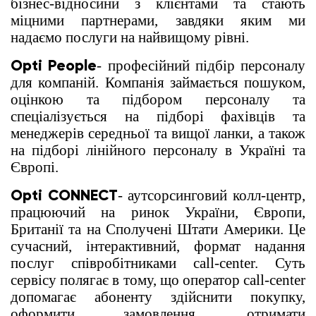
бізнес-відносини з клієнтами та стають
міцними партнерами, завдяки яким ми
надаємо послуги на найвищому рівні.
Opti People
- професійний підбір персоналу
для компаній. Компанія займається пошуком,
оцінкою та підбором персоналу та
спеціалізується на підборі фахівців та
менеджерів середньої та вищої ланки, а також
на підборі лінійного персоналу в Україні та
Європі.
Opti CONNECT
- аутсорсинговий колл-центр,
працюючий на ринок України, Європи,
Британії та на Сполучені Штати Америки. Це
сучасний, інтерактивний, формат надання
послуг співробітниками call-center. Суть
сервісу полягає в тому, що оператор call-center
допомагає абоненту здійснити покупку,
оформити замовлення, отримати