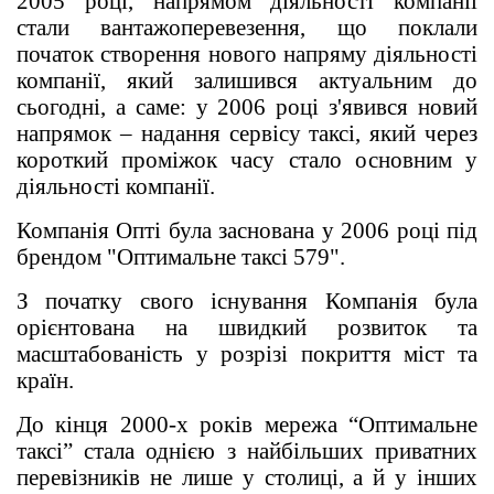
2005 році, напрямом діяльності компанії
стали вантажоперевезення, що поклали
початок створення нового напряму діяльності
компанії, який залишився актуальним до
сьогодні, а саме: у 2006 році з'явився новий
напрямок – надання сервісу таксі, який через
короткий проміжок часу стало основним у
діяльності компанії.
Компанія Опті була заснована у 2006 році під
брендом "Оптимальне таксі 579".
З початку свого існування Компанія була
орієнтована на швидкий розвиток та
масштабованість у розрізі покриття міст та
країн.
До кінця 2000-х років мережа “Оптимальне
таксі” стала однією з найбільших приватних
перевізників не лише у столиці, а й у інших