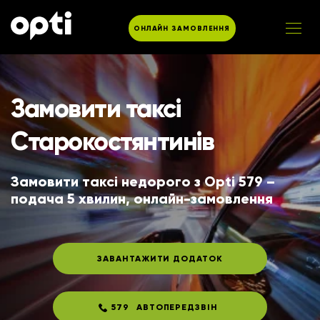
ОНЛАЙН ЗАМОВЛЕННЯ
Замовити таксі
Старокостянтинів
Замовити таксі недорого з Opti 579 – 
подача 5 хвилин, онлайн-замовлення
ЗАВАНТАЖИТИ ДОДАТОК
579
АВТОПЕРЕДЗВІН