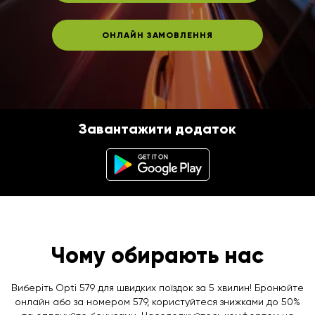
ОНЛАЙН ЗАМОВЛЕННЯ
Завантажити додаток
Чому обирають нас
Виберіть Opti 579 для швидких поїздок за 5 хвилин! Бронюйте
онлайн або за номером 579, користуйтеся знижками до 50%