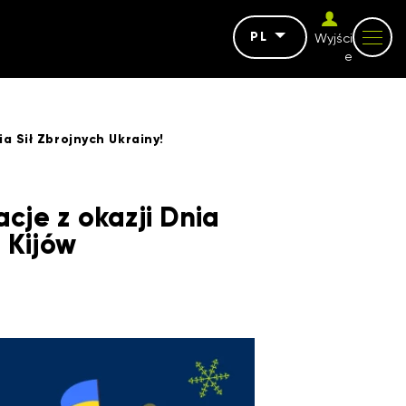
PL
Wyjści
e
a Sił Zbrojnych Ukrainy!
cje z okazji Dnia
 Kijów