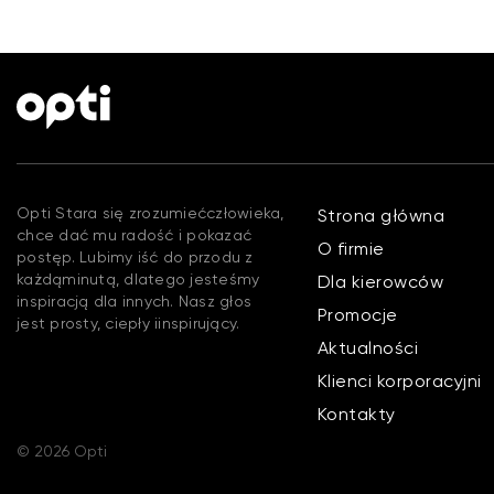
Opti Stara się zrozumiećczłowieka,
Strona główna
chce dać mu radość i pokazać
O firmie
postęp. Lubimy iść do przodu z
każdąminutą, dlatego jesteśmy
Dla kierowców
inspiracją dla innych. Nasz głos
Promocje
jest prosty, ciepły iinspirujący.
Aktualności
Klienci korporacyjni
Kontakty
© 2026 Opti