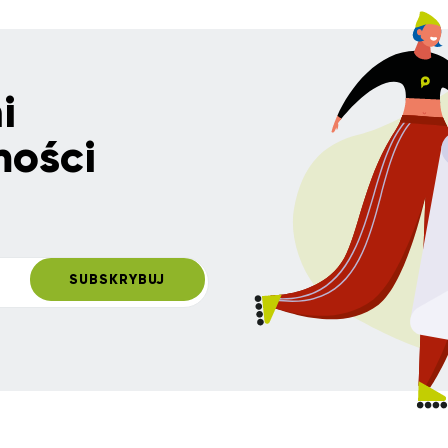
i
mości
SUBSKRYBUJ