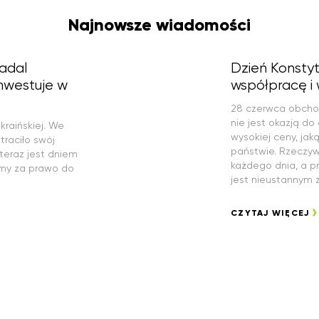
Najnowsze wiadomości
nadal
Dzień Konstyt
inwestuje w
współpracę i
28 czerwca obchodz
nie jest okazją do
kraińskiej. We
wysokiej ceny, jak
traciło swój
państwie. Rzeczyw
teraz jest dniem
każdego dnia, a p
imy za prawo do
jest nieustannym
CZYTAJ WIĘCEJ