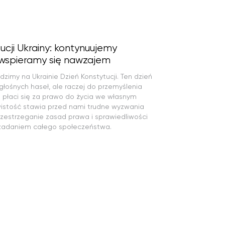
ucji Ukrainy: kontynuujemy
 wspieramy się nawzajem
imy na Ukrainie Dzień Konstytucji. Ten dzień
 głośnych haseł, ale raczej do przemyślenia
ą płaci się za prawo do życia we własnym
istość stawia przed nami trudne wyzwania
rzestrzeganie zasad prawa i sprawiedliwości
 zadaniem całego społeczeństwa.