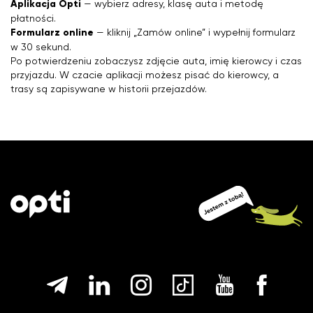
Aplikacja Opti
— wybierz adresy, klasę auta i metodę
płatności.
Formularz online
— kliknij „Zamów online” i wypełnij formularz
w 30 sekund.
Po potwierdzeniu zobaczysz zdjęcie auta, imię kierowcy i czas
przyjazdu. W czacie aplikacji możesz pisać do kierowcy, a
trasy są zapisywane w historii przejazdów.