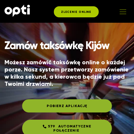
ZLECENIE ONLINE
Zamów taksówkę Kijów
Możesz zamówić taksówkę online o każdej
porze. Nasz system przetworzy zamówienie
w kilka sekund, a kierowca będzie już pod
Twoimi drzwiami.
POBIERZ APLIKACJĘ
579
AUTOMATYCZNE
POŁĄCZENIE