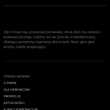
Opti Stara się zrozumiećczłowieka, chce dać mu radość i
pokazać postęp. Lubimy iść do przodu z każdąminutą,
dlatego jesteśmy inspiracją dla innych. Nasz głos jest
prosty, ciepły iinspirujący.
STRONA GŁÓWNA
O FIRMIE
DLA KIEROWCÓW
PROMOCJE
AKTUALNOŚCI
KLIENCI KORPORACYJNI