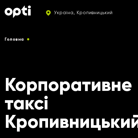
Україна, Кропивницький
Головна
Послуги таксі для корпоративних клієнтів
Корпоративне
таксі
Кропивницьки