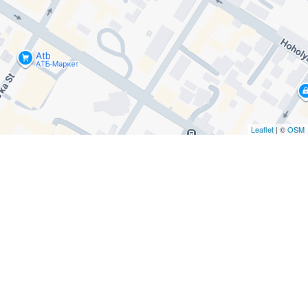
Leaflet
| ©
OSM