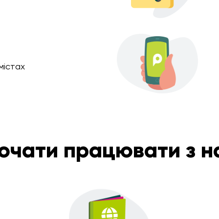
містах
почати працювати з н