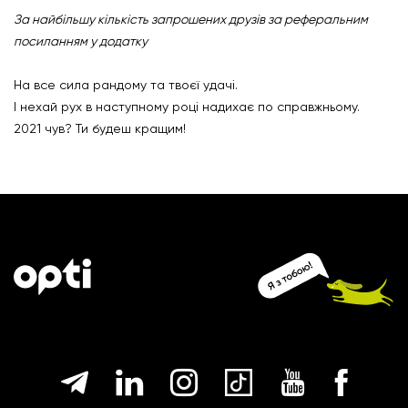
За найбільшу кількість запрошених друзів за реферальним
посиланням у додатку
На все сила рандому та твоєї удачі.
І нехай рух в наступному році надихає по справжньому.
2021 чув? Ти будеш кращим!