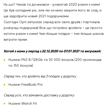
Ну шо? Чекав та дочекався - розкатай 2020 разом з нами!
Це був складний рік, але ми хочемо закрити його як слід, а
ще задобрити новий 2021 подарунками.
Сьогодні Opti запускає серед всіх своїх друзів і партнерів
розіграш подарунків! Все що потрібно зробити - це просто
катати разом з нами! Чим більше поїздок - тим більше шансів
виграти призи.
Катай з нами у період з 22.12.2020 по 07.01 2021 та вигравай:
Huawei P40 8/128Gb та 30 000 бонусів (200 промокодів
по 150 бонусів)
Серед тих, хто зробить від 3 поїздок у додатку.
Huawei FreeBuds Pro
Серед усіх, хто замовить доставку у додатку
Huawei Watch Fit