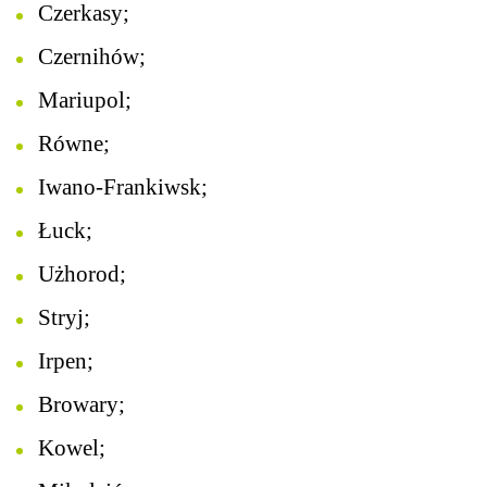
Czerkasy;
Czernihów;
Mariupol;
Równe;
Iwano-Frankiwsk;
Łuck;
Użhorod;
Stryj;
Irpen;
Browary;
Kowel;