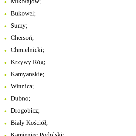
Mikołajów;
Bukowel;
Sumy;
Chersoń;
Chmielnicki;
Krzywy Róg;
Kamyanskie;
Winnica;
Dubno;
Drogobicz;
Biały Kościół;
Kamieniec Podolski;