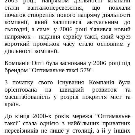
2005 році, напрямом діяльності компанії
стали вантажоперевезення, що поклали
початок створення нового напряму діяльності
компанії, який залишився актуальним до
сьогодні, а саме: у 2006 році з'явився новий
напрямок – надання сервісу таксі, який через
короткий проміжок часу стало основним у
діяльності компанії.
Компанія Опті була заснована у 2006 році під
брендом "Оптимальне таксі 579".
З початку свого існування Компанія була
орієнтована на швидкий розвиток та
масштабованість у розрізі покриття міст та
країн.
До кінця 2000-х років мережа “Оптимальне
таксі” стала однією з найбільших приватних
перевізників не лише у столиці, а й у інших