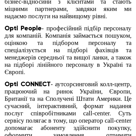
бізнес-відносини з клієнтами та стають
міцними партнерами, завдяки яким ми
надаємо послуги на найвищому рівні.
Opti People
- професійний підбір персоналу
для компаній. Компанія займається пошуком,
оцінкою та підбором персоналу та
спеціалізується на підборі фахівців та
менеджерів середньої та вищої ланки, а також
на підборі лінійного персоналу в Україні та
Європі.
Opti CONNECT
- аутсорсинговий колл-центр,
працюючий на ринок України, Європи,
Британії та на Сполучені Штати Америки. Це
сучасний, інтерактивний, формат надання
послуг співробітниками call-center. Суть
сервісу полягає в тому, що оператор call-center
допомагає абоненту здійснити покупку,
оформити замовлення, отримати