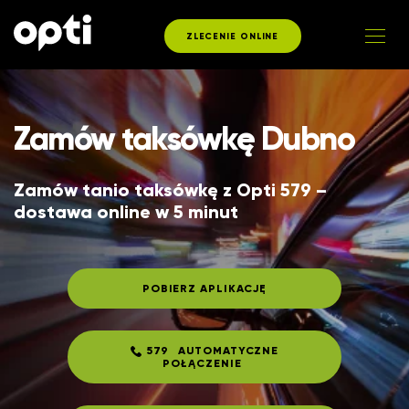
ZLECENIE ONLINE
Zamów taksówkę Dubno
Zamów tanio taksówkę z Opti 579 – 
dostawa online w 5 minut
POBIERZ APLIKACJĘ
579
AUTOMATYCZNE
POŁĄCZENIE