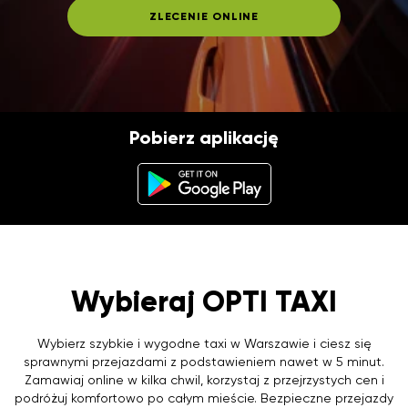
ZLECENIE ONLINE
Pobierz aplikację
Wybieraj OPTI TAXI
Wybierz szybkie i wygodne taxi w Warszawie i ciesz się
sprawnymi przejazdami z podstawieniem nawet w 5 minut.
Zamawiaj online w kilka chwil, korzystaj z przejrzystych cen i
podróżuj komfortowo po całym mieście. Bezpieczne przejazdy