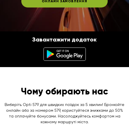
ОНЛАЙН ЗАМОВЛЕННЯ
Завантажити додаток
Чому обирають нас
Виберіть Opti 579 для швидких поїздок за 5 хвилин! Бронюйте
онлайн або за номером 579, користуйтеся знижками до 50%
та оплачуйте бонусами. Насолоджуйтесь комфортом на
кожному маршруті міста.