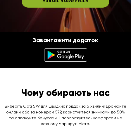
ОНЛАЙН ЗАМОВЛЕННЯ
Завантажити додаток
Чому обирають нас
Виберіть Opti 579 для швидких поїздок за 5 хвилин! Бронюйте
онлайн або за номером 579, користуйтеся знижками до 50%
та оплачуйте бонусами. Насолоджуйтесь комфортом на
кожному маршруті міста.