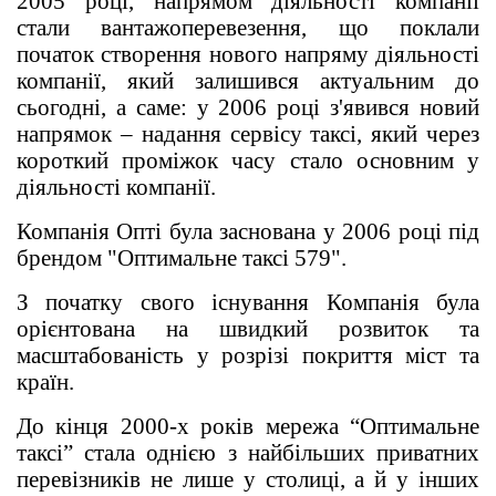
2005 році, напрямом діяльності компанії
стали вантажоперевезення, що поклали
початок створення нового напряму діяльності
компанії, який залишився актуальним до
сьогодні, а саме: у 2006 році з'явився новий
напрямок – надання сервісу таксі, який через
короткий проміжок часу стало основним у
діяльності компанії.
Компанія Опті була заснована у 2006 році під
брендом "Оптимальне таксі 579".
З початку свого існування Компанія була
орієнтована на швидкий розвиток та
масштабованість у розрізі покриття міст та
країн.
До кінця 2000-х років мережа “Оптимальне
таксі” стала однією з найбільших приватних
перевізників не лише у столиці, а й у інших