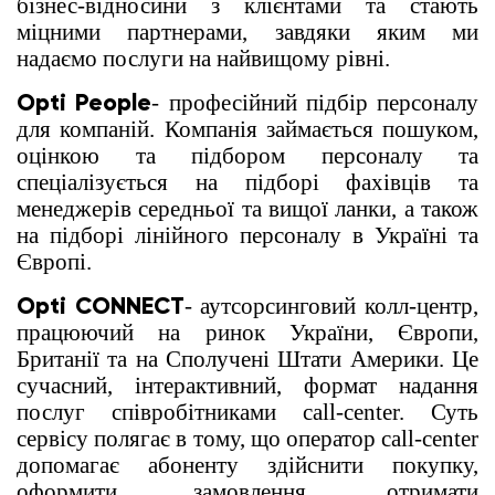
бізнес-відносини з клієнтами та стають
міцними партнерами, завдяки яким ми
надаємо послуги на найвищому рівні.
Opti People
- професійний підбір персоналу
для компаній. Компанія займається пошуком,
оцінкою та підбором персоналу та
спеціалізується на підборі фахівців та
менеджерів середньої та вищої ланки, а також
на підборі лінійного персоналу в Україні та
Європі.
Opti CONNECT
- аутсорсинговий колл-центр,
працюючий на ринок України, Європи,
Британії та на Сполучені Штати Америки. Це
сучасний, інтерактивний, формат надання
послуг співробітниками call-center. Суть
сервісу полягає в тому, що оператор call-center
допомагає абоненту здійснити покупку,
оформити замовлення, отримати