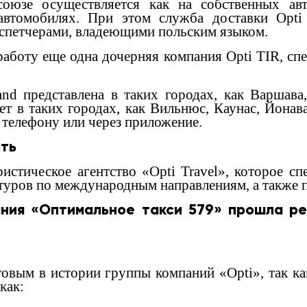
союзе осуществляется как на собственных ав
автомобилях. При этом служба доставки Opti
спетчерами, владеющими польским языком.
работу еще одна дочерняя компания Opti TIR, с
and представлена в таких городах, как Варшава
ет в таких городах, как Вильнюс, Каунас, Йона
 телефону или через приложение.
сть
истическое агентство «Opti Travel», которое сп
уров по международным направлениям, а также п
ания «Оптимальное такси 579» прошла ре
товым в истории группы компаний «Opti», так к
как: