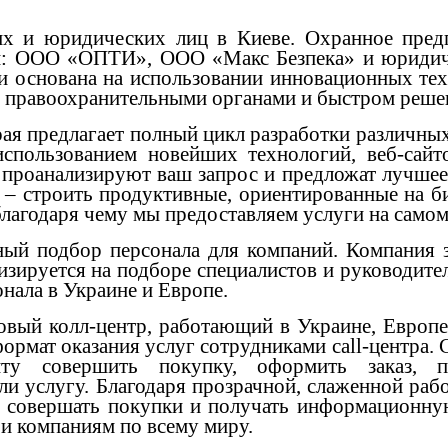
ких и юридических лиц в Киеве. Охранное п
аний: ООО «ОПТИ», ООО «Макс Безпека» и юри
основана на использовании инновационных техн
 правоохранительными органами и быстром решен
рая предлагает полный цикл разработки различны
использованием новейших технологий, веб-сайт
проанализируют ваш запрос и предложат лучшее
 – строить продуктивные, ориентированные на б
лагодаря чему мы предоставляем услуги на самом
ный подбор персонала для компаний. Компания з
зируется на подборе специалистов и руководител
нала в Украине и Европе.
овый колл-центр, работающий в Украине, Европ
рмат оказания услуг сотрудниками call-центра. С
енту совершить покупку, оформить заказ, 
ли услугу. Благодаря прозрачной, слаженной раб
о совершать покупки и получать информационну
 и компаниям по всему миру.