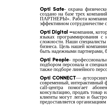
Opti Safe
- охрана физичес
создано на базе трех комп
ПАРТНЕРЫ». Работа компании 
эффективном сотрудничестве с
Opti Digital —
компания, кото
языках программирования с 
сложности. Наши специалисты 
бизнеса. Цель нашей компании
быть надежными партнерами, б
Opti People
- профессиональ
подбором персонала и специали
также подборе линейного персо
Opti CONNECT
— аутсорсинг
современный, интерактивный фо
call-центра помогает абон
консультацию, продать товар и
клиенты могут легко и быстр
предоставляется организациям