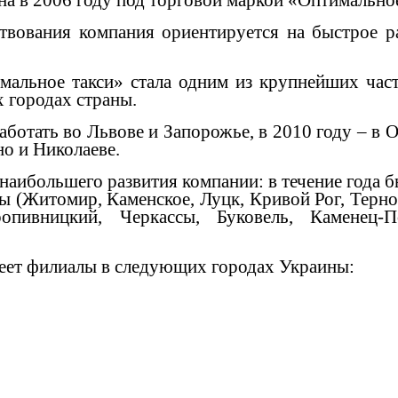
а в 2006 году под торговой маркой «Оптимальное
ствования компания ориентируется на быстрое р
мальное такси» стала одним из крупнейших час
х городах страны.
аботать во Львове и Запорожье, в 2010 году – в О
но и Николаеве.
а наибольшего развития компании: в течение года
ны (Житомир, Каменское, Луцк, Кривой Рог, Терн
опивницкий, Черкассы, Буковель, Каменец-П
меет филиалы в следующих городах Украины: