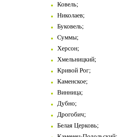
Ковель;
Николаев;
Буковель;
Суммы;
Херсон;
Хмельницкий;
Кривой Рог;
Каменское;
Винница;
Дубно;
Дрогобич;
Белая Церковь;
Каменец-Подольский;