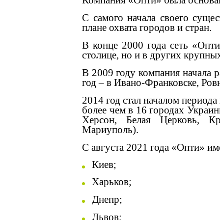
Компания «Опти» была основан
С самого начала своего суще
плане охвата городов и стран.
В конце 2000 года сеть «Опти
столице, но и в других крупны
В 2009 году компания начала р
год – в Ивано-Франковске, Ров
2014 год стал началом период
более чем в 16 городах Украи
Херсон, Белая Церковь, Кр
Мариуполь).
С августа 2021 года «Опти» и
Киев;
Харьков;
Днепр;
Львов;