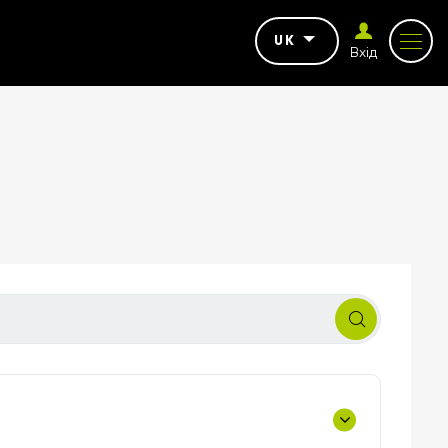
UK
Вхід