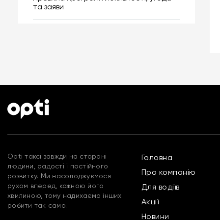
та заяви
Opti таксі завжди на стороні
Головна
людини, радості і постійного
Про компанію
розвитку. Ми насолоджуємося
рухом вперед, кожною його
Для водіїв
хвилиною, тому надихаємо інших
Акції
робити так само.
Новини