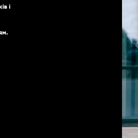
ів і
ям.