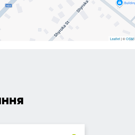
Leaflet
| ©
OSM
ання