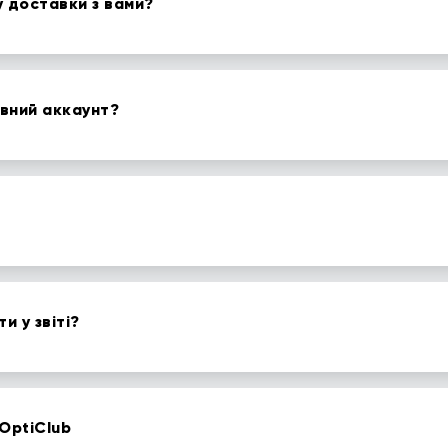
у доставки з вами?
вний аккаунт?
и у звіті?
OptiClub