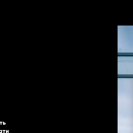
ть
ати