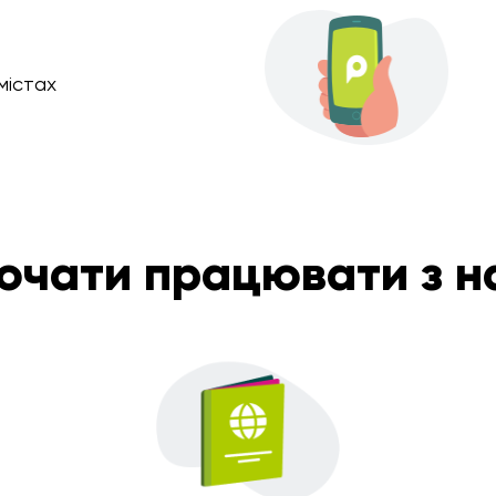
містах
почати працювати з н