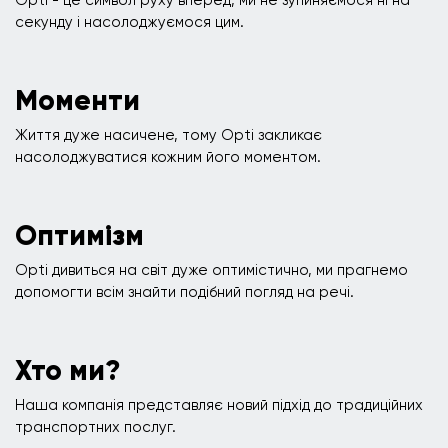
Opti - це символ руху вперед, ми не зупиняємося ні на
секунду і насолоджуємося цим.
Моменти
Життя дуже насичене, тому Opti закликає
насолоджуватися кожним його моментом.
Оптимізм
Opti дивиться на світ дуже оптимістично, ми прагнемо
допомогти всім знайти подібний погляд на речі.
Хто ми?
Наша компанія представляє новий підхід до традиційних
транспортних послуг.