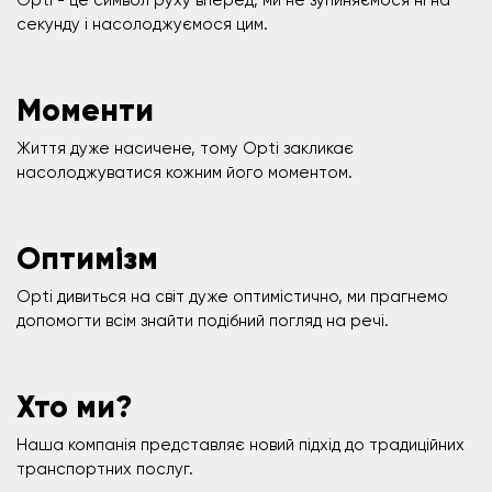
Opti - це символ руху вперед, ми не зупиняємося ні на
секунду і насолоджуємося цим.
Моменти
Життя дуже насичене, тому Opti закликає
насолоджуватися кожним його моментом.
Оптимізм
Opti дивиться на світ дуже оптимістично, ми прагнемо
допомогти всім знайти подібний погляд на речі.
Хто ми?
Наша компанія представляє новий підхід до традиційних
транспортних послуг.