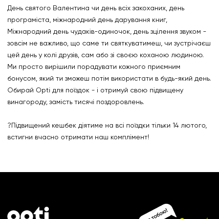
День святого Валентина чи день всіх закоханих, день
програміста, міжнародний день дарування книг,
Міжнародний день чудаків-одиночок, день зцілення звуком -
зовсім не важливо, що саме ти святкуватимеш, чи зустрічаєш
цей день у колі друзів, сам або зі своєю коханою людиною.
Ми просто вирішили порадувати кожного приємним
бонусом, який ти зможеш потім використати в будь-який день.
Обирай Opti для поїздок - і отримуй свою підвищену
винагороду, замість тисячі поздоровлень.
⠀
?Підвищений кешбек діятиме на всі поїздки тільки 14 лютого,
встигни вчасно отримати наш комплімент!