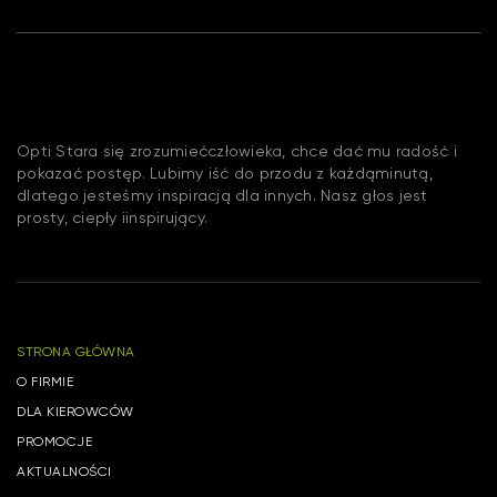
Opti Stara się zrozumiećczłowieka, chce dać mu radość i
pokazać postęp. Lubimy iść do przodu z każdąminutą,
dlatego jesteśmy inspiracją dla innych. Nasz głos jest
prosty, ciepły iinspirujący.
STRONA GŁÓWNA
O FIRMIE
DLA KIEROWCÓW
PROMOCJE
AKTUALNOŚCI