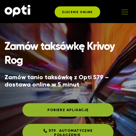
ZLECENIE ONLINE
Zamów taksówkę Krivoy
Rog
Zamów tanio taksówkę z Opti 579 – 
dostawa online w 5 minut
POBIERZ APLIKACJĘ
579
AUTOMATYCZNE
POŁĄCZENIE