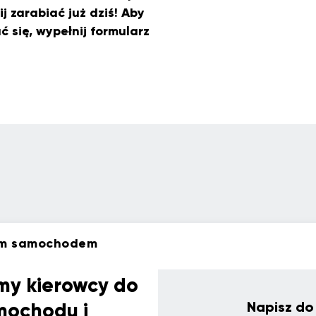
j zarabiać już dziś! Aby
 się, wypełnij formularz
im samochodem
my kierowcy do
mochodu i
Napisz do