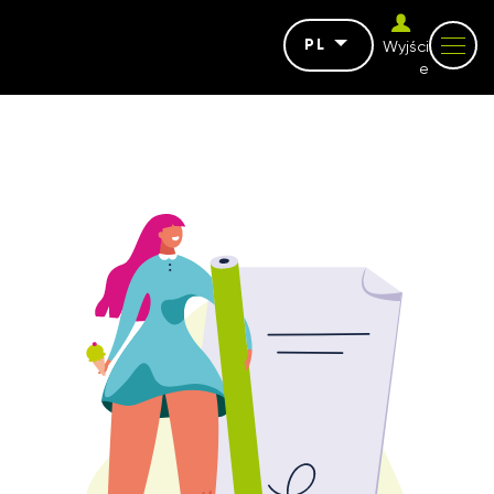
PL
Wyjści
e