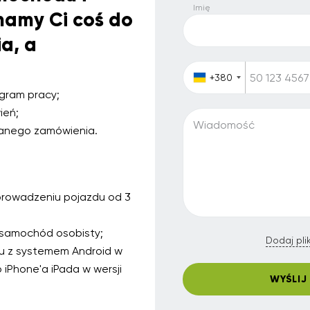
Imię
amy Ci coś do
a, a
+380
ram pracy;
ień;
Wiadomość
wanego zamówienia.
rowadzeniu pojazdu od 3
samochód osobisty;
Dodaj pli
nu z systemem Android w
b iPhone'a iPada w wersji
WYŚLIJ