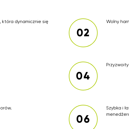
, która dynamicznie się
Wolny har
Przyzwoit
orów.
Szybka i ł
menedżero