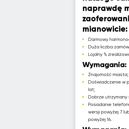
naprawdę m
zaoferowani
mianowicie:
Darmowy harmonog
Duża liczba zamów
Lojalny % zrealizo
Wymagania:
Znajomość miasta;
Doświadczenie w p
lat;
Dobrze utrzymany 
Posiadanie telefo
wersji powyżej 7 lu
powyżej 16.