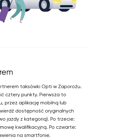
erem
artnerem taksówki Opti w Zaporożu.
ić cztery punkty. Pierwsza to
u, przez aplikację mobilną lub
otwierdź dostępność oryginalnych
 jazdy z kategorią). Po trzecie:
mowę kwalifikacyjną. Po czwarte:
tawienia na smartfonie.