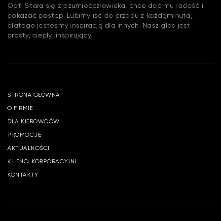
Opti Stara się zrozumiećczłowieka, chce dać mu radość i
pokazać postęp. Lubimy iść do przodu z każdąminutą,
dlatego jesteśmy inspiracją dla innych. Nasz głos jest
prosty, ciepły iinspirujący.
STRONA GŁÓWNA
O FIRMIE
DLA KIEROWCÓW
PROMOCJE
AKTUALNOŚCI
KLIENCI KORPORACYJNI
KONTAKTY