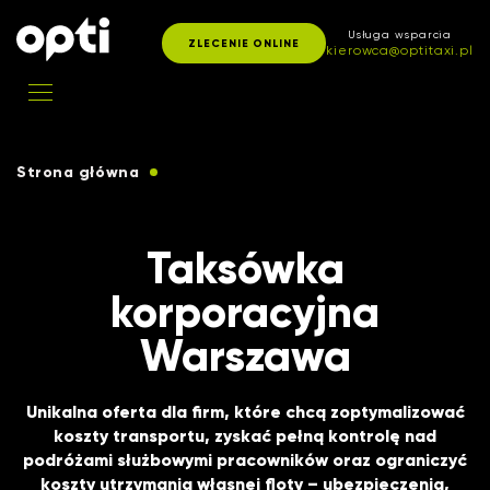
Usługa wsparcia
ZLECENIE ONLINE
kierowca@optitaxi.pl
Strona główna
Usługi taksówkowe dla klientów korporacyjnych
Taksówka
korporacyjna
Warszawa
Unikalna oferta dla firm, które chcą zoptymalizować
koszty transportu, zyskać pełną kontrolę nad
podróżami służbowymi pracowników oraz ograniczyć
koszty utrzymania własnej floty – ubezpieczenia,