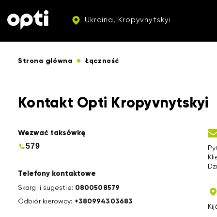
Ukraina, Kropyvnytskyi
Strona główna
Łączność
Kontakt Opti Kropyvnytskyi
Wezwać taksówkę
579
Py
Kl
Dz
Telefony kontaktowe
Skargi i sugestie:
0800508579
Odbiór kierowcy:
+380994303683
Ki