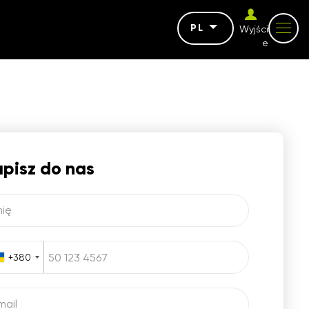
PL
Wyjści
e
pisz do nas
mię
+380
mail