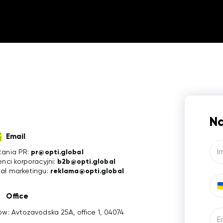
Na
Email
I
tania PR:
pr@opti.global
ienci korporacyjni:
b2b@opti.global
iał marketingu:
reklama@opti.global
Office
jów: Avtozavodska 25A, office 1, 04074
E