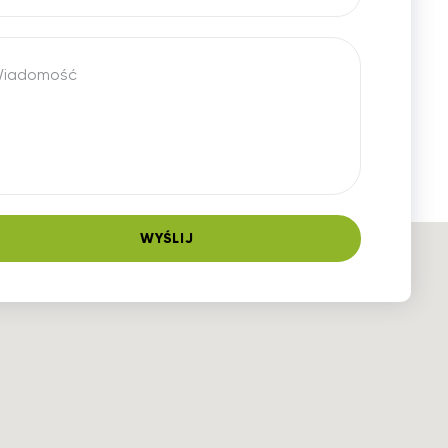
iadomość
WYŚLIJ