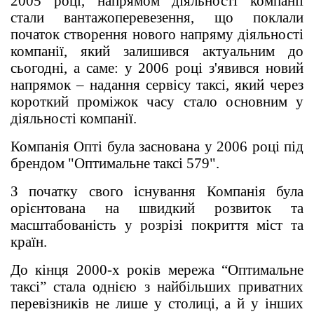
2005 році, напрямом діяльності компанії
стали вантажоперевезення, що поклали
початок створення нового напряму діяльності
компанії, який залишився актуальним до
сьогодні, а саме: у 2006 році з'явився новий
напрямок – надання сервісу таксі, який через
короткий проміжок часу стало основним у
діяльності компанії.
Компанія Опті була заснована у 2006 році під
брендом "Оптимальне таксі 579".
З початку свого існування Компанія була
орієнтована на швидкий розвиток та
масштабованість у розрізі покриття міст та
країн.
До кінця 2000-х років мережа “Оптимальне
таксі” стала однією з найбільших приватних
перевізників не лише у столиці, а й у інших