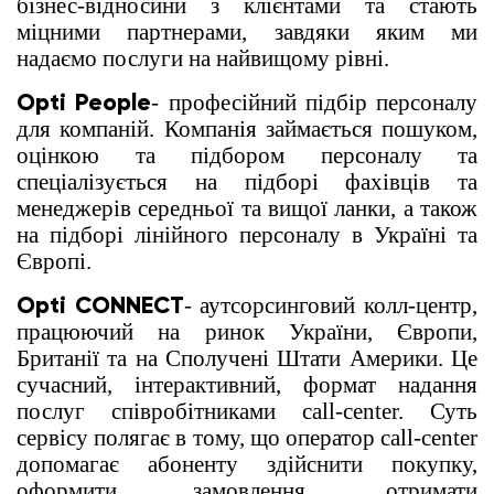
бізнес-відносини з клієнтами та стають
міцними партнерами, завдяки яким ми
надаємо послуги на найвищому рівні.
Opti People
- професійний підбір персоналу
для компаній. Компанія займається пошуком,
оцінкою та підбором персоналу та
спеціалізується на підборі фахівців та
менеджерів середньої та вищої ланки, а також
на підборі лінійного персоналу в Україні та
Європі.
Opti CONNECT
- аутсорсинговий колл-центр,
працюючий на ринок України, Європи,
Британії та на Сполучені Штати Америки. Це
сучасний, інтерактивний, формат надання
послуг співробітниками call-center. Суть
сервісу полягає в тому, що оператор call-center
допомагає абоненту здійснити покупку,
оформити замовлення, отримати