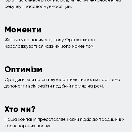
Opti - це символ руху вперед, ми не зупиняємося ні на
секунду і насолоджуємося цим.
Моменти
Життя дуже насичене, тому Opti закликає
насолоджуватися кожним його моментом.
Оптимізм
Opti дивиться на світ дуже оптимістично, ми прагнемо
допомогти всім знайти подібний погляд на речі.
Хто ми?
Наша компанія представляє новий підхід до традиційних
транспортних послуг.