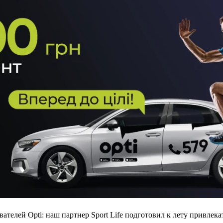
вателей Opti: наш партнер Sport Life подготовил к лету привлек