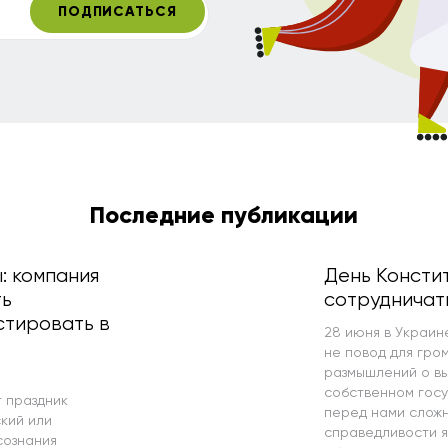
ПОДПИСАТЬСЯ
Последние публикации
: компания
День Консти
ть
сотрудничать
стировать в
28 июня в Украин
не повод для гром
размышлений о вы
собственном госу
 праздник
перед нами сложн
кий или
справедливости я
сознания