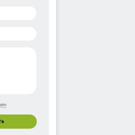
айл
ТЬ