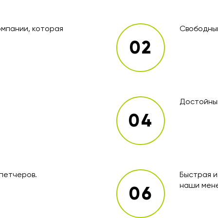
омпании, которая
Свободный
Достойный
петчеров.
Быстрая и
наши мен