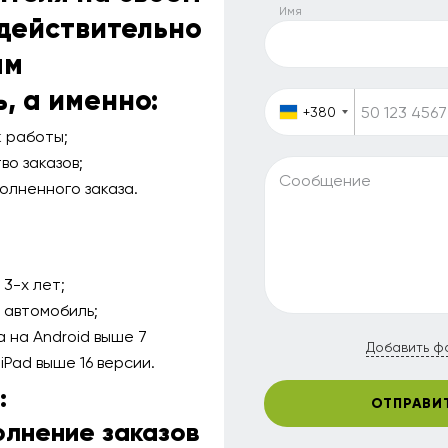
Имя
 действительно
ам
, а именно:
+380
 работы;
о заказов;
Сообщение
олненного заказа.
3-х лет;
 автомобиль;
 на Android выше 7
Добавить ф
iPad выше 16 версии.
:
ОТПРАВИ
олнение заказов