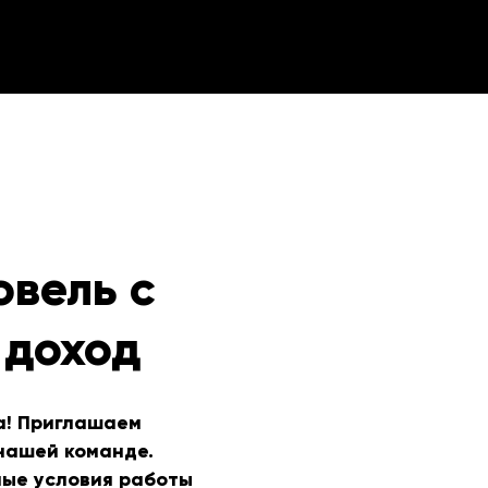
овель с
 доход
а! Приглашаем
 нашей команде.
ные условия работы