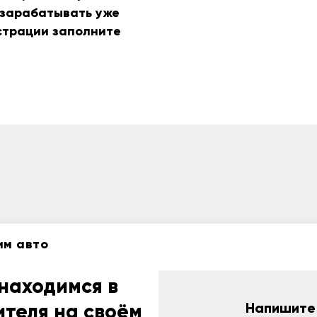
 зарабатывать уже
страции заполните
им авто
находимся в
ителя на своём
Напишите