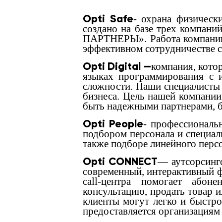
Opti Safe
- охрана физичес
создано на базе трех комп
ПАРТНЕРЫ». Работа компании 
эффективном сотрудничестве с
Opti Digital —
компания, кото
языках программирования с 
сложности. Наши специалисты 
бизнеса. Цель нашей компании
быть надежными партнерами, б
Opti People
- профессиональ
подбором персонала и специали
также подборе линейного персо
Opti CONNECT
— аутсорсинг
современный, интерактивный фо
call-центра помогает абон
консультацию, продать товар и
клиенты могут легко и быстр
предоставляется организациям