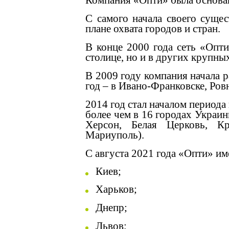
Компания «Опти» была основан
С самого начала своего суще
плане охвата городов и стран.
В конце 2000 года сеть «Опти
столице, но и в других крупны
В 2009 году компания начала р
год – в Ивано-Франковске, Ров
2014 год стал началом период
более чем в 16 городах Украи
Херсон, Белая Церковь, Кр
Мариуполь).
С августа 2021 года «Опти» и
Киев;
Харьков;
Днепр;
Львов;