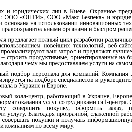
ких и юридических лиц в Киеве. Охранное п
аний: ООО «ОПТИ», ООО «Макс Безпека» и юри
основана на использовании инновационных техн
 правоохранительными органами и быстром решен
рая предлагает полный цикл разработки различны
использованием новейших технологий, веб-сайт
проанализируют ваш запрос и предложат лучшее
 – строить продуктивные, ориентированные на б
лагодаря чему мы предоставляем услуги на самом
ный подбор персонала для компаний. Компания з
зируется на подборе специалистов и руководител
нала в Украине и Европе.
овый колл-центр, работающий в Украине, Европ
рмат оказания услуг сотрудниками call-центра. С
енту совершить покупку, оформить заказ, 
ли услугу. Благодаря прозрачной, слаженной раб
о совершать покупки и получать информационну
 и компаниям по всему миру.