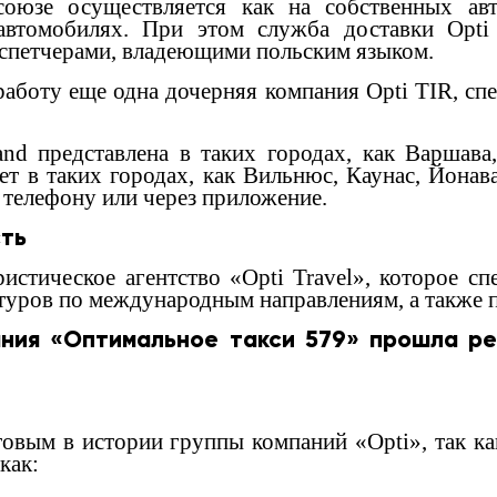
союзе осуществляется как на собственных ав
автомобилях. При этом служба доставки Opti
спетчерами, владеющими польским языком.
работу еще одна дочерняя компания Opti TIR, с
and представлена в таких городах, как Варшава
ет в таких городах, как Вильнюс, Каунас, Йона
 телефону или через приложение.
сть
истическое агентство «Opti Travel», которое сп
уров по международным направлениям, а также п
ания «Оптимальное такси 579» прошла ре
товым в истории группы компаний «Opti», так к
как: