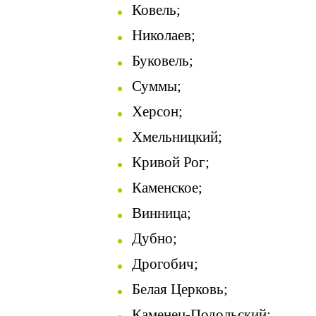
Ковель;
Николаев;
Буковель;
Суммы;
Херсон;
Хмельницкий;
Кривой Рог;
Каменское;
Винница;
Дубно;
Дрогобич;
Белая Церковь;
Каменец-Подольский;