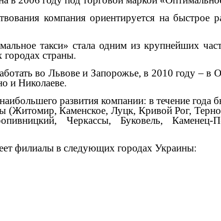
а в 2006 году под торговой маркой «Оптимальное
ствования компания ориентируется на быстрое р
мальное такси» стала одним из крупнейших час
х городах страны.
аботать во Львове и Запорожье, в 2010 году – в О
но и Николаеве.
а наибольшего развития компании: в течение года
ны (Житомир, Каменское, Луцк, Кривой Рог, Терн
опивницкий, Черкассы, Буковель, Каменец-П
меет филиалы в следующих городах Украины: