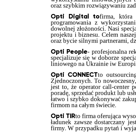
oraz szybkim rozwiązywaniu zad
Opti Digital to
firma, któr
programowania z wykorzystani
dowolnej złożoności. Nasi specj
projektu i biznesu. Celem nasze
oraz bycie silnymi partnerami, 
Opti People
- profesjonalna re
specjalizuje się w doborze spec
liniowego na Ukrainie iw Europi
Opti CONNECT
to outsourcin
Zjednoczonych. To nowoczesny, i
jest to, że operator call-cent
poradę, sprzedać produkt lub usł
łatwo i szybko dokonywać zakup
firmom na całym świecie.
Opti TIR
to firma oferująca wys
ładunek zawsze dostarczany jes
firmy. W przypadku pytań i wyja