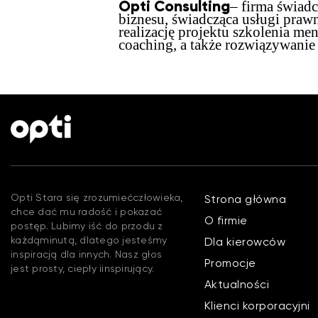
Opti Consulting
– firma świadc
biznesu, świadcząca usługi praw
realizację projektu szkolenia 
coaching, a także rozwiązywani
Opti Stara się zrozumiećczłowieka,
Strona główna
chce dać mu radość i pokazać
O firmie
postęp. Lubimy iść do przodu z
każdąminutą, dlatego jesteśmy
Dla kierowców
inspiracją dla innych. Nasz głos
Promocje
jest prosty, ciepły iinspirujący.
Aktualności
Klienci korporacyjni