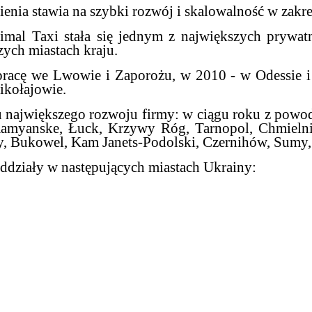
enia stawia na szybki rozwój i skalowalność w zakres
imal Taxi stała się jednym z największych prywa
zych miastach kraju.
pracę we Lwowie i Zaporożu, w 2010 - w Odessie i
kołajowie.
 największego rozwoju firmy: w ciągu roku z powod
Kamyanske, Łuck, Krzywy Róg, Tarnopol, Chmielnic
, Bukowel, Kam Janets-Podolski, Czernihów, Sumy,
ddziały w następujących miastach Ukrainy: