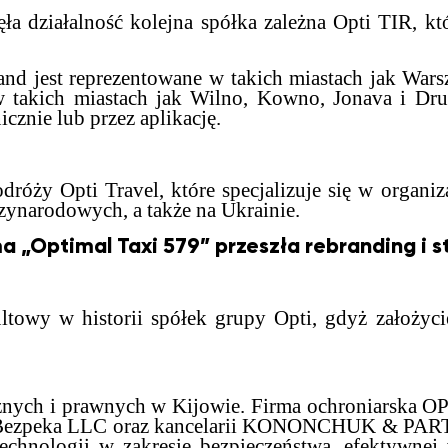
 działalność kolejna spółka zależna Opti TIR, któr
and jest reprezentowane w takich miastach jak War
w takich miastach jak Wilno, Kowno, Jonava i Dru
cznie lub przez aplikację.
róży Opti Travel, które specjalizuje się w organiz
ynarodowych, a także na Ukrainie.
a „Optimal Taxi 579” przeszła rebranding i st
ultowy w historii spółek grupy Opti, gdyż założyci
cznych i prawnych w Kijowie. Firma ochroniarska 
 Bezpeka LLC oraz kancelarii KONONCHUK & PARTNE
chnologii w zakresie bezpieczeństwa, efektywnej