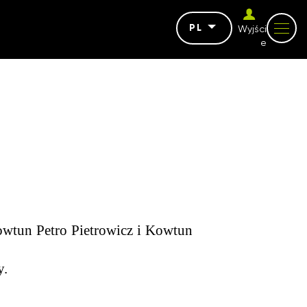
PL
Wyjści
e
owtun Petro Pietrowicz i Kowtun
y.