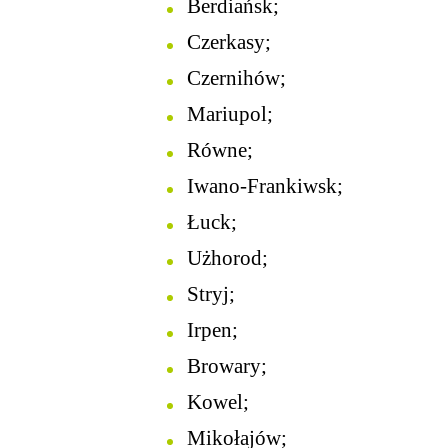
Berdiańsk;
Czerkasy;
Czernihów;
Mariupol;
Równe;
Iwano-Frankiwsk;
Łuck;
Użhorod;
Stryj;
Irpen;
Browary;
Kowel;
Mikołajów;