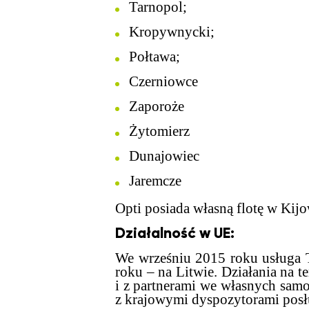
Tarnopol;
Kropywnycki;
Połtawa;
Czerniowce
Zaporoże
Żytomierz
Dunajowiec
Jaremcze
Opti posiada własną flotę w Kij
Działalność w UE:
We wrześniu 2015 roku usługa T
roku – na Litwie. Działania na 
i z partnerami we własnych sam
z krajowymi dyspozytorami posł