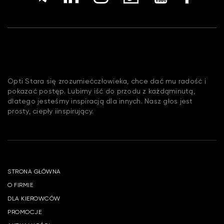
Opti Stara się zrozumiećczłowieka, chce dać mu radość i
pokazać postęp. Lubimy iść do przodu z każdąminutą,
dlatego jesteśmy inspiracją dla innych. Nasz głos jest
prosty, ciepły iinspirujący.
STRONA GŁÓWNA
O FIRMIE
DLA KIEROWCÓW
PROMOCJE