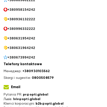
+380689602222
+380958154242
+380936132222
+380996332222
+380631954242
+380631964242
+380673994242
Telefony kontaktowe
Менеджер:
+380930103562
Skargi i sugestie:
0800508579
Email
Pytania PR:
pr@opti.global
Львів:
lviv@opti.global
Klienci korporacyjni:
b2b@opti.global