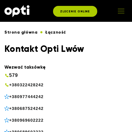
ZLECENIE ONLINE
Strona główna
Łączność
Kontakt Opti Lwów
Wezwać taksówkę
579
+380322428242
+380977444242
+380687524242
+380969602222