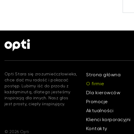
Opti Stara się zrozumiećczłowieka,
Strona główna
chce dać mu radość i pokazać
O firmie
postęp. Lubimy iść do przodu z
każdąminutą, dlatego jesteśmy
Dla kierowców
inspiracją dla innych. Nasz głos
Promocje
jest prosty, ciepły iinspirujący.
Aktualności
Klienci korporacyjni
Kontakty
© 2026 Opti