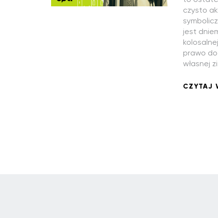
czysto ak
symbolicz
jest dnie
kolosalne
prawo do
własnej z
CZYTAJ 