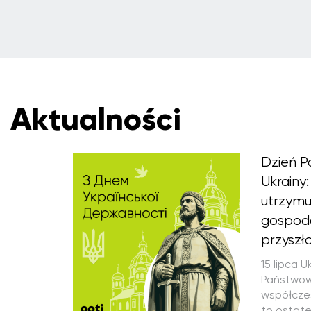
Aktualności
Dzień P
Ukrainy:
utrzymu
gospoda
przyszło
15 lipca 
Państwowo
współczes
to ostate