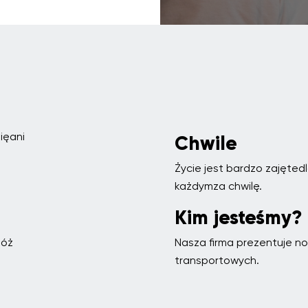
ięani
Chwile
Życie jest bardzo zajęted
każdymza chwilę.
Kim jesteśmy?
móż
Nasza firma prezentuje n
transportowych.