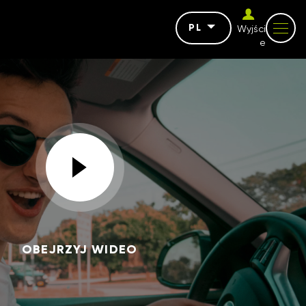
PL
Wyjści
e
OBEJRZYJ WIDEO