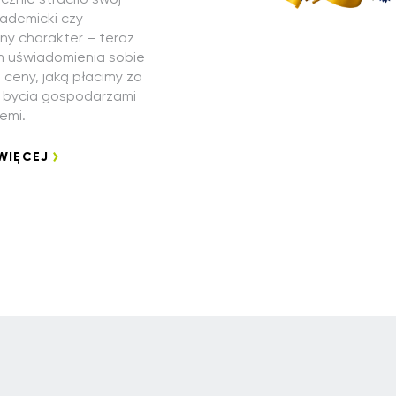
ademicki czy
ny charakter – teraz
m uświadomienia sobie
j ceny, jaką płacimy za
 bycia gospodarzami
iemi.
WIĘCEJ