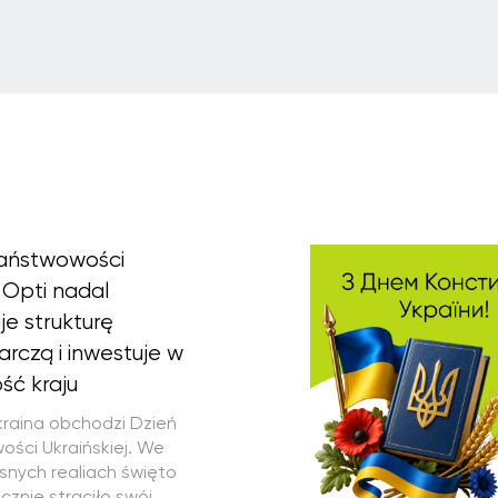
aństwowości
 Opti nadal
je strukturę
rczą i inwestuje w
ść kraju
Ukraina obchodzi Dzień
ści Ukraińskiej. We
nych realiach święto
cznie straciło swój